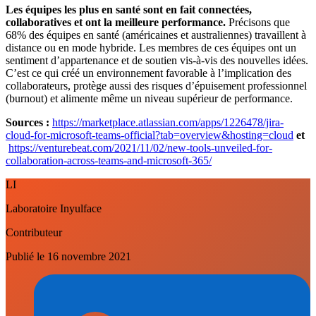
Les équipes les plus en santé sont en fait connectées,
collaboratives et ont la meilleure performance.
Précisons que
68% des équipes en santé (américaines et australiennes) travaillent à
distance ou en mode hybride. Les membres de ces équipes ont un
sentiment d’appartenance et de soutien vis-à-vis des nouvelles idées.
C’est ce qui créé un environnement favorable à l’implication des
collaborateurs, protège aussi des risques d’épuisement professionnel
(burnout) et alimente même un niveau supérieur de performance.
Sources :
https://marketplace.atlassian.com/apps/1226478/jira-
cloud-for-microsoft-teams-official?tab=overview&hosting=cloud
et
https://venturebeat.com/2021/11/02/new-tools-unveiled-for-
collaboration-across-teams-and-microsoft-365/
LI
Laboratoire Inyulface
Contributeur
Publié le
16 novembre 2021