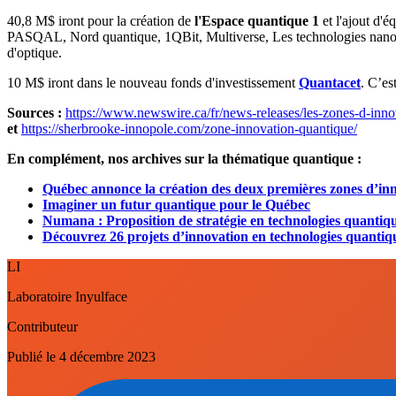
40,8 M$ iront pour la création de
l'Espace quantique 1
et l'ajout d'
PASQAL, Nord quantique, 1QBit, Multiverse, Les technologies nanoac
d'optique.
10 M$ iront dans le nouveau fonds d'investissement
Quantacet
. C’es
Sources :
https://www.newswire.ca/fr/news-releases/les-zones-d-inn
et
https://sherbrooke-innopole.com/zone-innovation-quantique/
En complément, nos archives sur la thématique quantique :
Québec annonce la création des deux premières zones d’i
Imaginer un futur quantique pour le Québec
Numana : Proposition de stratégie en technologies quantiq
Découvrez 26 projets d’innovation en technologies quanti
LI
Laboratoire Inyulface
Contributeur
Publié le
4 décembre 2023