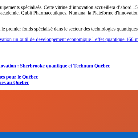
équipements spécialisés. Cette vitrine d’innovation accueillera d’abord 
ademic, Qubit Pharmaceutiques, Numana, la Plateforme d'innovation n
t le premier fonds spécialisé dans le secteur des technologies quantique
ovation-un-outil-de-developpement-economique-l-effet-quantique-166-m
nnovation : Sherbrooke quantique et Technum Québec
ues pour le Québec
ques au Québec