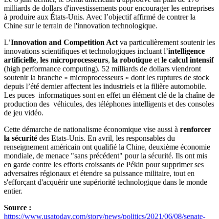
milliards de dollars d'investissements pour encourager les entreprises
à produire aux États-Unis. Avec l’objectif affirmé de contrer la
Chine sur le terrain de l'innovation technologique.
L’
Innovation and Competition Act
va particulièrement soutenir les
innovations scientifiques et technologiques incluant l’
intelligence
artificielle
,
les microprocesseurs
,
la robotique
et
le calcul intensif
(high performance computing). 52 milliards de dollars viendront
soutenir la branche « microprocesseurs » dont les ruptures de stock
depuis l’été dernier affectent les industriels et la filière automobile.
Les puces informatiques sont en effet un élément clé de la chaîne de
production des véhicules, des téléphones intelligents et des consoles
de jeu vidéo.
Cette démarche de nationalisme économique vise aussi à
renforcer
la sécurité
des Etats-Unis. En avril, les responsables du
renseignement américain ont qualifié la Chine, deuxième économie
mondiale, de menace "sans précédent" pour la sécurité. Ils ont mis
en garde contre les efforts croissants de Pékin pour supprimer ses
adversaires régionaux et étendre sa puissance militaire, tout en
s'efforçant d'acquérir une supériorité technologique dans le monde
entier.
Source :
https://www.usatoday.com/story/news/politics/2021/06/08/senate-