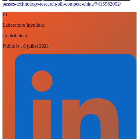
passes-technology-research-bill-compete-china/7415962002/
LI
Laboratoire Inyulface
Contributeur
Publié le
16 juillet 2021