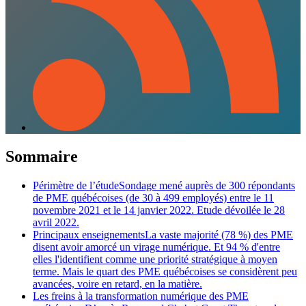
Sommaire
Périmètre de l’étudeSondage mené auprès de 300 répondants
de PME québécoises (de 30 à 499 employés) entre le 11
novembre 2021 et le 14 janvier 2022. Etude dévoilée le 28
avril 2022.
Principaux enseignementsLa vaste majorité (78 %) des PME
disent avoir amorcé un virage numérique. Et 94 % d'entre
elles l'identifient comme une priorité stratégique à moyen
terme. Mais le quart des PME québécoises se considèrent peu
avancées, voire en retard, en la matière.
Les freins à la transformation numérique des PME