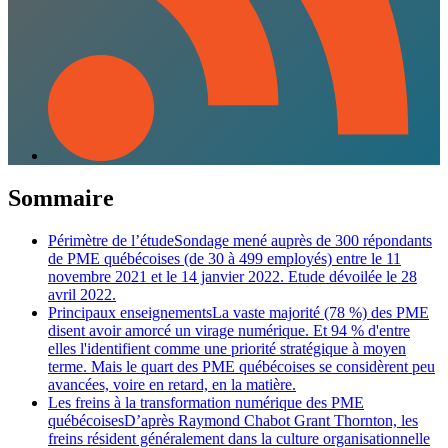
Sommaire
Périmètre de l’étudeSondage mené auprès de 300 répondants
de PME québécoises (de 30 à 499 employés) entre le 11
novembre 2021 et le 14 janvier 2022. Etude dévoilée le 28
avril 2022.
Principaux enseignementsLa vaste majorité (78 %) des PME
disent avoir amorcé un virage numérique. Et 94 % d'entre
elles l'identifient comme une priorité stratégique à moyen
terme. Mais le quart des PME québécoises se considèrent peu
avancées, voire en retard, en la matière.
Les freins à la transformation numérique des PME
québécoisesD’après Raymond Chabot Grant Thornton, les
freins résident généralement dans la culture organisationnelle