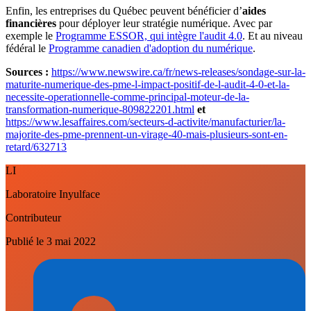
Enfin, les entreprises du Québec peuvent bénéficier d’
aides
financières
pour déployer leur stratégie numérique. Avec par
exemple le
Programme ESSOR, qui intègre l'audit 4.0
. Et au niveau
fédéral le
Programme canadien d'adoption du numérique
.
Sources :
https://www.newswire.ca/fr/news-releases/sondage-sur-la-
maturite-numerique-des-pme-l-impact-positif-de-l-audit-4-0-et-la-
necessite-operationnelle-comme-principal-moteur-de-la-
transformation-numerique-809822201.html
et
https://www.lesaffaires.com/secteurs-d-activite/manufacturier/la-
majorite-des-pme-prennent-un-virage-40-mais-plusieurs-sont-en-
retard/632713
LI
Laboratoire Inyulface
Contributeur
Publié le
3 mai 2022