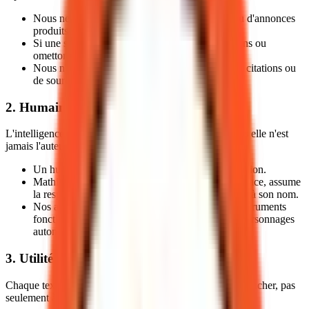
Nous ne publions pas de statistiques, d'études ou d'annonces
produits sans lien vers la source primaire.
Si une source fiable n'existe pas, nous reformulons ou
omettons l'affirmation précise.
Nous n'inventons jamais de faits, de données, de citations ou
de sources.
2. Humain responsable
L'intelligence artificielle peut explorer et structurer, mais elle n'est
jamais l'auteur moral de ce que nous publions.
Un humain valide chaque publication avant diffusion.
Mathieu Chartier, fondateur du Laboratoire Inyulface, assume
la responsabilité intellectuelle des contenus signés à son nom.
Nos autres voix éditoriales (personas) sont des instruments
fonctionnels sous supervision humaine, pas des personnages
autonomes.
3. Utilité décisionnelle
Chaque texte que nous publions doit aider le lecteur à trancher, pas
seulement à consommer de l'information.