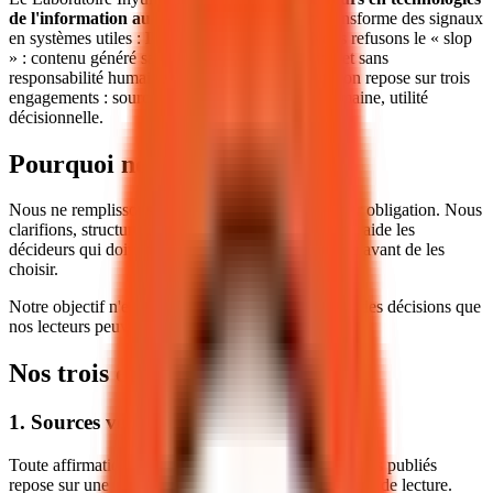
de l'information au Québec
du contenu qui transforme des signaux
en systèmes utiles :
Du signal au système
. Nous refusons le « slop
» : contenu généré sans valeur, sans vérification et sans
responsabilité humaine visible. Chaque publication repose sur trois
engagements : sources vérifiables, validation humaine, utilité
décisionnelle.
Pourquoi nous publions
Nous ne remplissons pas un calendrier éditorial par obligation. Nous
clarifions, structurons et rendons réutilisable ce qui aide les
décideurs qui doivent comprendre les technologies avant de les
choisir.
Notre objectif n'est pas le volume. C'est la fiabilité des décisions que
nos lecteurs peuvent prendre après lecture.
Nos trois engagements
1. Sources vérifiables
Toute affirmation factuelle non triviale dans nos textes publiés
repose sur une source vérifiable, intégrée dans le flux de lecture.