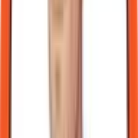
Si l'erreur remet en cause une conclusion centrale, nous le
précisons explicitement dans la note.
Les signalements reçus à
lab@inyulface.com
font l'objet d'un accusé
de réception lorsque le courriel le permet.
Mathieu Chartier
L'humain dans la boucle. Je n'écris pas pour avoir raison. J'écris
pour assumer une décision, avec ses angles morts.
Publié le
5 juillet 2026