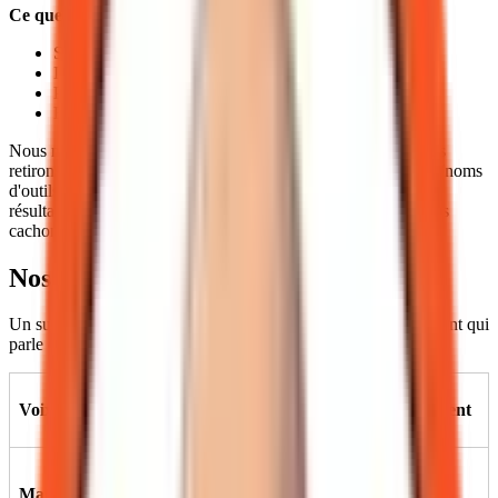
Ce que l'IA ne fait pas :
Signer ou publier à notre place
Inventer des faits ou des sources
Produire du contenu lissé sans vérification humaine
Remplir un calendrier de publication
Nous ne masquons pas notre usage de l'IA. En revanche, nous
retirons du texte publié les artefacts techniques de production (noms
d'outils internes, brouillons, liens de travail). Le lecteur voit le
résultat validé, pas la machinerie ; cela ne signifie pas que nous
cachons le rôle de l'IA dans notre processus.
Nos voix éditoriales
Un sujet = une seule voix. Chaque publication affiche clairement qui
parle et quelle intention elle porte.
Voix
Intention
Ce que le lecteur obtient
Arbitrer une
Mathieu
Options, coûts, position