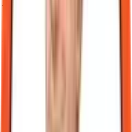
Aller plus loin
Contexte personnel de cette démarche
:
Je monte une usine
à contenu pour apprendre : pourquoi je formalise ma charte
anti-slop avant de diffuser
(Mathieu Chartier, juin 2026)
Publications
:
Veille technologique
Nous contacter ou signaler une erreur
Pour signaler une erreur factuelle, une incohérence éditoriale ou
poser une question sur cette politique :
Courriel :
lab@inyulface.com
Responsable éditorial : Mathieu Chartier, fondateur du
Laboratoire Inyulface
Politique de correction
Lorsqu'une erreur factuelle est confirmée :
Nous corrigeons l'article publié dans les meilleurs délais.
Nous ajoutons une note datée visible (correction ou mise à
jour), sans effacer l'historique de façon silencieuse.