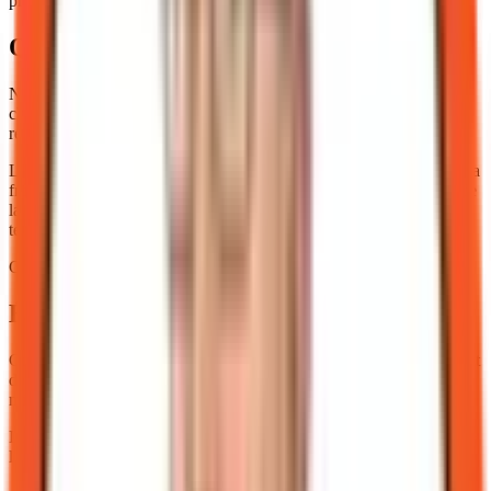
pragmatique) reste séparée de la voix Promo.
Qualité avant cadence
Nous pourrions publier plus en baissant nos garde-fous. Nous
choisissons délibérément l'inverse : moins de volume, plus de
responsabilité.
La rareté de la nuance et de la véracité compte plus pour nous que la
fréquence de publication. Diffuser du contenu faible pour gagner de
la visibilité affaiblit une marque B2B plus sûrement qu'un silence
temporaire.
Ce compromis a un coût en temps. Nous l'assumons.
Évolution de cette politique
Ce document est vivant. Il sera révisé lorsque nos pratiques évoluent
de façon significative ; la date « Révisée le » en tête de page sera
mise à jour à chaque révision notable.
Le socle reste stable : transparence, responsabilité humaine, refus de
la facilité.