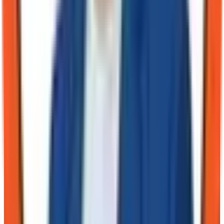
Mathieu Chartier
L'humain dans la boucle. Je n'écris pas pour avoir raison. J'écris
pour assumer une décision, avec ses angles morts.
Publié le
5 juillet 2026