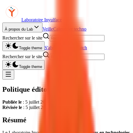
Laboratoire Inyulface
Veille
Calendrier techno
À propos du Lab
Rechercher sur le site
S'abonner à Yul Watch
Toggle theme
Rechercher sur le site
Toggle theme
Politique éditoriale
Publiée le
: 5 juillet 2026
Révisée le
: 5 juillet 2026
Résumé
Le Laboratoire Inyulface publie pour les
décideurs en technologies