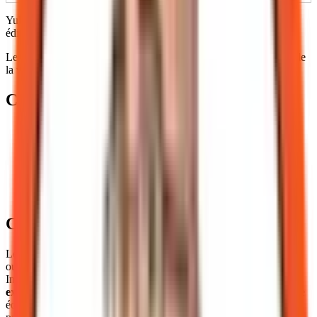
Yul Watch est le nom public de l'infolettre ; Polaris en est la voix
éditoriale interne.
Les contenus promotionnels ou commerciaux sont tenus à l'écart de
la veille éditoriale pour éviter toute contamination.
Ce que nous ne publions pas
Contenu générique ou interchangeable (« slop »)
Promesses vagues ou certitudes non sourcées
Promotion implicite déguisée en analyse
Storytelling gratuit sans lien avec une décision ou une limite
Contenu publié uniquement pour respecter une cadence
Fausses neutralités ou usage de l'IA pour impressionner
Contenus commerciaux
Le Laboratoire Inyulface et schem.it développent et vendent des
outils et des formations. Toute mention d'un produit ou service
Inyulface dans un contenu éditorial de veille sera
identifiée
explicitement
comme contenu commercial ou sponsorisé. La veille
éditoriale (Mathieu, Avocat du Diable, Lab & Learn, Professeur