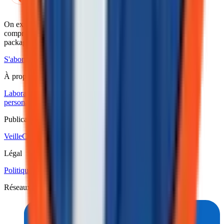
Laboratoire Inyulface
On explore les technologies pour les décideurs qui doivent les
comprendre avant de les choisir. Rapports d'exploration, outils
packagés, cohortes.
S'abonner à Yul Watch
À propos du lab
Laboratoire numérique
Veille technologique
Les
personas
Manifeste
Code de conduite
Politique éditoriale
Publications
Veille
Calendrier techno
Légal
Politique de confidentialité
Politique des cookies
Réseaux sociaux