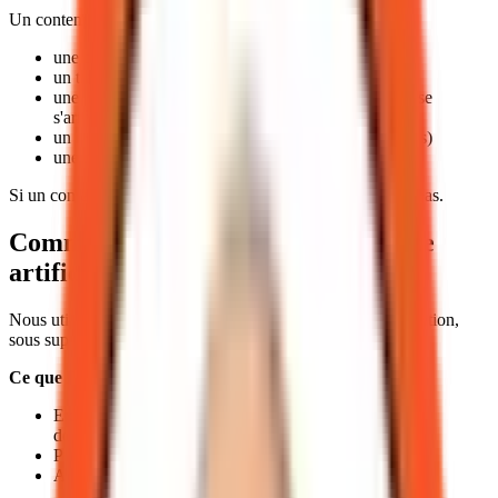
Un contenu valide expose au moins un de ces signaux :
une décision ou un arbitrage
un trade-off (gain vs coût)
une limite (où un outil, un consensus ou une promesse
s'arrête)
un refus explicite (ce que nous ne recommandons pas)
une hypothèse contestable
Si un contenu n'aide pas à penser ou agir mieux, il ne sort pas.
Comment nous utilisons l'intelligence
artificielle
Nous utilisons l'IA comme outil d'exploration et de structuration,
sous supervision humaine constante.
Ce que l'IA fait :
Explorer des sujets complexes à partir de sources
documentées
Proposer des structures et des formulations
Accélérer la recherche et la mise en forme