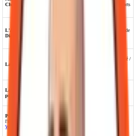
décision
Chartier
assumée avec angles morts
difficile
Mettre sous
L'Avocat du
Questions ouvertes, pas de
tension un
Diable
conclusion rassurante
consensus
Observer un
Cadre promesse / observé /
Lab & Learn
signal vs une
non vérifié, signaux à
promesse
surveiller
Le Professeur
Transmettre
Explication structurée,
pragmatique
sans opinion
synthèse opératoire
Polaris
(voix de
Veille
Signaux faibles, sans
l'infolettre
Yul
technologique
suranalyse éditoriale
Watch
)