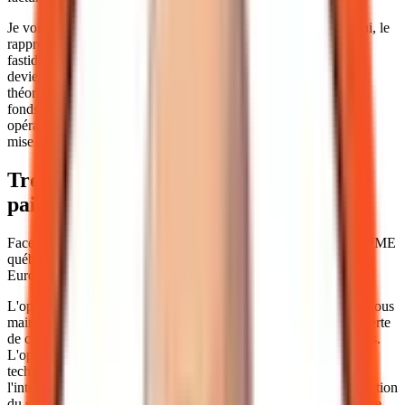
Je vois là une opportunité majeure d'automatisation. Aujourd'hui, le
rapprochement bancaire est souvent une tâche manuelle et
fastidieuse. Avec l'euro numérique et l'ISO 20022, le paiement
devient "intelligent". Votre système comptable pourrait
théoriquement valider et lettrer une facture dès la réception des
fonds, sans intervention humaine. C'est ce gain d'efficacité
opérationnelle qui, à mon avis, justifie l'investissement dans une
mise à niveau de votre stack technologique dès 2026.
Trois options pour votre stack de
paiements export
Face à cette transition, je vois trois chemins possibles pour une PME
québécoise. L'arbitrage dépendra de votre volume d'affaires en
Europe et de votre appétence au risque technologique.
L'option du statu quo est la plus simple à court terme, mais elle vous
maintient dans un modèle de frais élevés et vous expose à une perte
de compétitivité si vos concurrents adoptent des rails plus rapides.
L'option de la veille active permet d'anticiper l'interopérabilité
technique. Des organisations comme Swift travaillent déjà sur
l'interconnexion des "îles numériques" pour éviter une fragmentation
du système financier mondial. Enfin, l'option des stablecoins offre