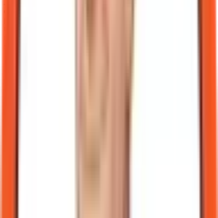
Je reconnais que plusieurs zones d'ombre subsistent. La limite de
détention,
souvent citée à 3 000 euros
, pourrait être trop restrictive
pour certains flux B2B importants, forçant le maintien de rails
traditionnels pour les grosses transactions. Il est possible que l'euro
numérique soit d'abord un outil pour les petits paiements avant de
s'attaquer au "wholesale".
De plus, l'interopérabilité exacte avec nos rails canadiens reste une
vision à long terme plutôt qu'une réalité technique immédiate. Le
risque de fragmentation reste réel si chaque bloc économique
développe sa propre technologie sans concertation. Enfin, le
calendrier politique européen reste sujet aux aléas du trilogue. Mais
attendre la certitude absolue, c'est renoncer à l'avantage de
l'anticipation. Je préfère parier sur une préparation progressive plutôt
que sur une réaction d'urgence en 2028. L'euro numérique arrive, et
pour une PME exportatrice, la question n'est plus "si", mais "quand"
et "comment".
Mathieu Chartier
L'humain dans la boucle. Je n'écris pas pour avoir raison. J'écris
pour assumer une décision, avec ses angles morts.
Publié le
26 juin 2026