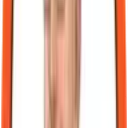
Analyse des coûts réels :
Quelle est la part de notre chiffre
d'affaires exposée à la zone euro et quels sont nos frais FX
réels (incluant les marges cachées sur les taux de change) sur
les 12 derniers mois ?
Compatibilité ISO 20022 :
Nos systèmes ERP et de gestion
de trésorerie sont-ils prêts à traiter des messages financiers
enrichis ? Si une mise à jour est prévue, l'ISO 20022 est-elle
dans le cahier des charges ?
Audit bancaire :
Notre partenaire bancaire principal
participe-t-il aux bacs à sable (sandboxes) de Swift ou de la
Banque des Règlements Internationaux (BRI) concernant les
MNBC ?
Évaluation du risque client :
Quel serait l'impact
commercial si un client stratégique en Allemagne ou en
France exigeait un règlement en euros numériques pour
réduire ses propres frais bancaires ?
Veille et formation :
Avons-nous identifié une ressource
interne capable de suivre l'évolution réglementaire européenne
(trilogue, limites de détention) ou devons-nous mandater un
consultant externe ?
Les angles morts que j'accepte