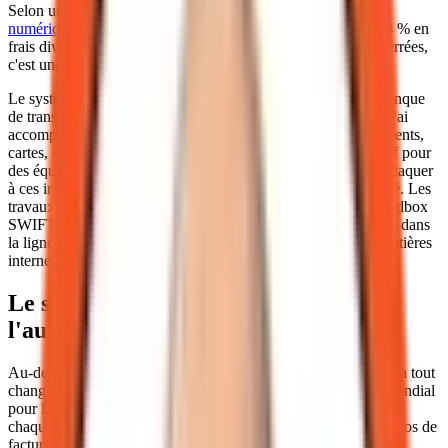
Selon une analyse de
Airwallex sur la révolution de l'euro
numérique
, un transfert de 1 000 dollars peut coûter jusqu'à 4 % en
frais divers. Pour une entreprise qui opère avec des marges serrées,
c'est une ponction directe sur la rentabilité.
Le système SWIFT, bien qu'éprouvé, reste souvent lent et manque
de transparence sur les frais intermédiaires. Dans les cas que j'ai
accompagnés, la gestion de plusieurs rails de paiement (virements,
cartes, comptes locaux) devient vite un casse-tête administratif pour
des équipes finance limitées. L'euro numérique promet de s'attaquer
à ces inefficacités en proposant un standard unique et simplifié. Les
travaux d'interopérabilité transfrontalière incluent le projet sandbox
SWIFT visant à relier les MNBC et les systèmes de paiement, dans
la lignée de l'objectif d'une monnaie utilisable au-delà des frontières
internes.
Le saut technologique : ISO 20022 et
l'automatisation du rapprochement
Au-delà de la monnaie elle-même, c'est le langage utilisé qui va tout
changer. La
norme ISO 20022
s'impose comme le standard mondial
pour les messages financiers. Pour une PME, cela signifie que
chaque paiement pourra transporter des données riches : numéros de
facture, détails de commande, informations de conformité.