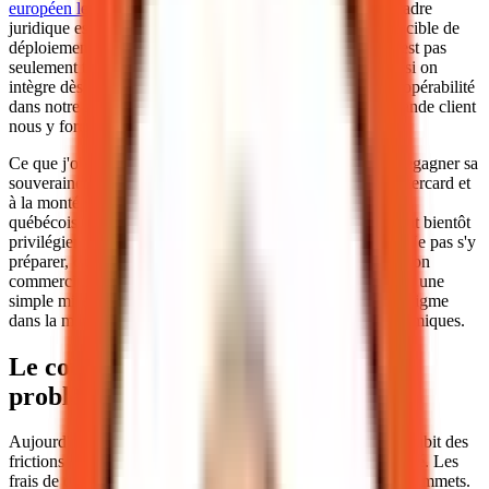
européen le 23 juin 2026
marque une étape décisive : le cadre
juridique est maintenant sur les rails du trilogue, avec une cible de
déploiement fixée à 2029. L'enjeu pour nos entreprises n'est pas
seulement technique, il est stratégique. Il s'agit de décider si on
intègre dès maintenant une veille active et des tests d'interopérabilité
dans notre stack de paiements, ou si on attend que la demande client
nous y force, au risque d'un rattrapage coûteux.
Ce que j'observe, c'est que l'Europe cherche avant tout à regagner sa
souveraineté face à la domination des réseaux Visa et Mastercard et
à la montée des stablecoins dollarisés. Pour un exportateur
québécois, cela signifie que ses clients européens pourraient bientôt
privilégier, voire exiger, des rails de paiement souverains. Ne pas s'y
préparer, c'est accepter une friction potentielle dans la relation
commerciale. Le déploiement de l'euro numérique n'est pas une
simple mise à jour technique, c'est un changement de paradigme
dans la manière dont la valeur circule entre les blocs économiques.
Le coût caché des rails actuels : le
problème réel des PME
Aujourd'hui, une PME québécoise qui vend en zone euro subit des
frictions que nous avons fini par accepter comme une fatalité. Les
frais de conversion de devises (FX) peuvent atteindre des sommets.