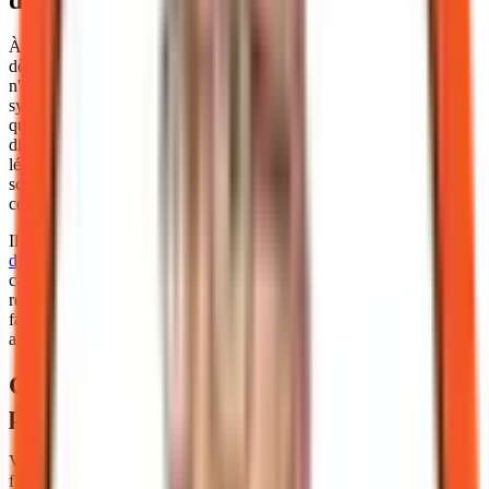
À mon avis, le jeu en vaut la chandelle : je recommande d'intégrer
dès 2026 une cellule de veille sur l'interopérabilité des MNBC. Ce
n'est pas une question de suivre une mode, mais de préparer vos
systèmes à une réalité inévitable. L'euro numérique ne sera pas
qu'une monnaie de détail ; sa version hors ligne, par exemple,
distingue clairement les usages en ligne et hors ligne dans le cadre
législatif décrit en ouverture, ce qui pourrait ouvrir de nouveaux
scénarios de paiement B2B sur le terrain, lors de foires
commerciales ou de livraisons directes.
Il faut aussi noter que le
rôle des banques comme interface de
distribution
sera crucial. Votre partenaire financier actuel doit être
capable de vous accompagner dans cette transition. S'il n'a pas de
réponse claire sur sa stratégie MNBC, c'est peut-être le signe qu'il
faut diversifier vos partenaires bancaires vers des institutions plus
agiles ou des fintechs spécialisées dans le transatlantique.
Grille de décision pour votre stratégie de
paiement
Voici les questions que je vous suggère de poser à votre directeur
finance et à votre responsable TI pour évaluer votre préparation :