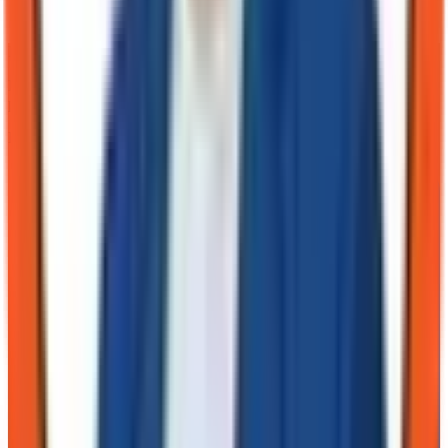
Les angles morts que j'accepte
Mathieu Chartier
L'humain dans la boucle. Je n'écris pas pour avoir raison. J'écris
pour assumer une décision, avec ses angles morts.
Publié le
26 juin 2026