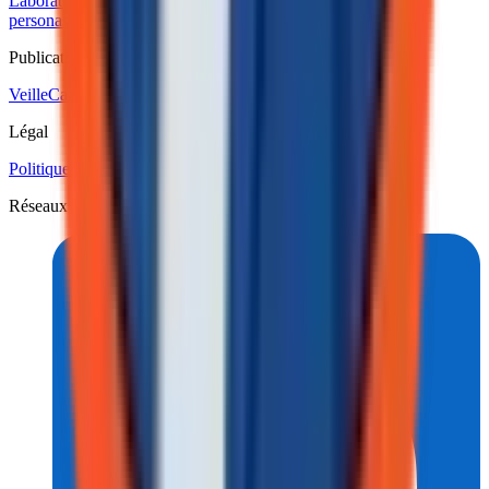
Laboratoire numérique
Veille technologique
Les
personas
Manifeste
Code de conduite
Politique éditoriale
Publications
Veille
Calendrier techno
Légal
Politique de confidentialité
Politique des cookies
Réseaux sociaux