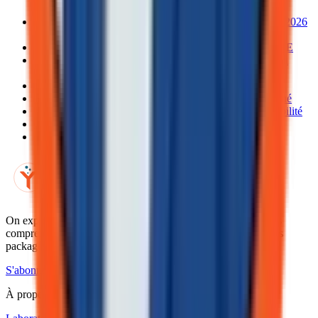
Anticiper l'euro numérique : un arbitrage nécessaire dès 2026
pour nos exportateurs
Le coût caché des rails actuels : le problème réel des PME
Le saut technologique : ISO 20022 et l'automatisation du
rapprochement
Trois options pour votre stack de paiements export
Souveraineté et géopolitique : le Canada au milieu du gué
Ma position : un investissement lucide dans l'interopérabilité
Grille de décision pour votre stratégie de paiement
Les angles morts que j'accepte
Laboratoire Inyulface
On explore les technologies pour les décideurs qui doivent les
comprendre avant de les choisir. Rapports d'exploration, outils
packagés, cohortes.
S'abonner à Yul Watch
À propos du lab