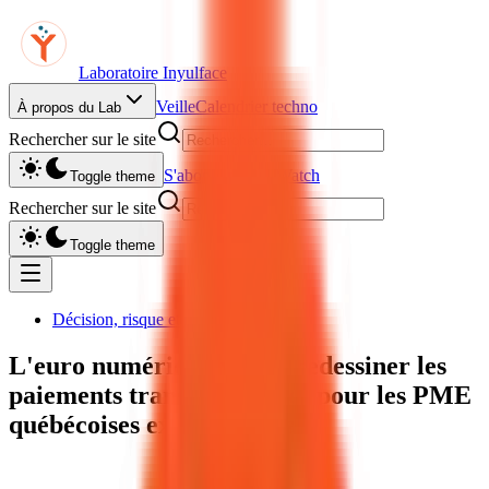
Laboratoire Inyulface
Veille
Calendrier techno
À propos du Lab
Rechercher sur le site
S'abonner à Yul Watch
Toggle theme
Rechercher sur le site
Toggle theme
Décision, risque et pouvoir d'agir
L'euro numérique va-t-il redessiner les
paiements transatlantiques pour les PME
québécoises exportatrices ?