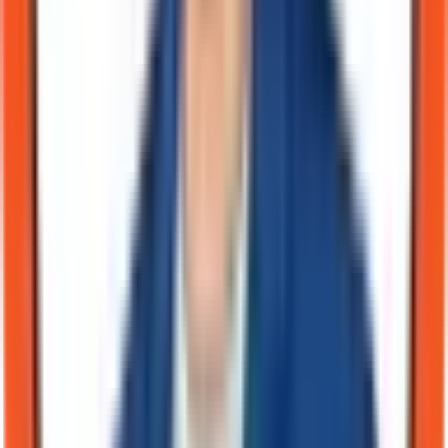
Sommaire
Anticiper l'euro numérique : un arbitrage nécessaire dès 2026
pour nos exportateurs
Le coût caché des rails actuels : le problème réel des PME
Le saut technologique : ISO 20022 et l'automatisation du
rapprochement
Trois options pour votre stack de paiements export
Souveraineté et géopolitique : le Canada au milieu du gué
Ma position : un investissement lucide dans l'interopérabilité
Grille de décision pour votre stratégie de paiement