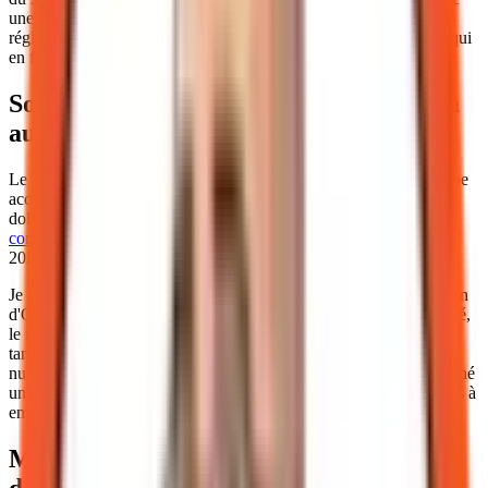
une alternative immédiate, mais elle fait face à une pression
réglementaire croissante en Europe avec le règlement MiCA, ce qui
en fait une solution risquée pour le long terme.
Souveraineté et géopolitique : le Canada
au milieu du gué
Le Canada se trouve dans une position délicate. Alors que l'Europe
accélère, la Banque du Canada reste prudente sur l'émission d'un
dollar numérique. Cependant, les
négociations pour un accord de
commerce numérique entre l'UE et le Canada
, lancées en mars
2026, montrent que la convergence est nécessaire.
Je pense que nos exportateurs ne peuvent pas attendre une décision
d'Ottawa. Si l'Europe devient un bloc monétaire numérique intégré,
le risque est de voir apparaître une nouvelle forme de barrière non
tarifaire : la barrière de paiement. En maîtrisant les outils de l'euro
numérique, une PME québécoise s'assure un accès fluide au marché
unique, indépendamment de la lenteur des institutions canadiennes à
emboîter le pas.
Ma position : un investissement lucide
dans l'interopérabilité