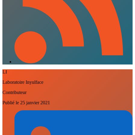
LI
Laboratoire Inyulface
Contributeur
Publié le
25 janvier 2021