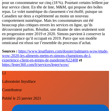
pour un consommateur sur cinq (18 %). Pourtant certains brillent par
leur service client. En tête de liste, M&M, qui propose des boîtes
repas. Le volet numérique du classement s’est étoffé, puisque un
Canadien sur deux a expérimenté au moins un nouveau
comportement numérique. Mais les consommateurs ont été
beaucoup plus critiques envers les services en ligne, qu’ils
découvraient parfois. Résultat, une dizaine de sites seulement sont
en progression entre 2019 et 2020. Simons parvient à conserver la
première place qu’il occupait en 2019. Parce que son modèle
omnicanal est réussi sur l’ensemble du processus d’achat.
Sources :
https://www.lesaffaires.com/dossier/palmares-wow/etude-
wow-2020-les-aliments-metm-et-simons-champions-de-l-
experience-client-en-temps-de-pandemie/622408
et
https://leger360.com/fr/services/leger/wow/
LI
Laboratoire Inyulface
Contributeur
Publié le
25 janvier 2021