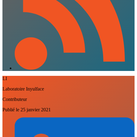
LI
Laboratoire Inyulface
Contributeur
Publié le
25 janvier 2021