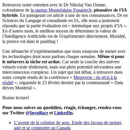
Retrouvez notre entretien avec le Dr Nikolaj Van Omme,
cofondateur de
la startup Montréalaise Funartech
,
pionnière de l’IA
hybride
. En partageant cet article à une de nos connaissances, Dr en
Sciences du Langage et consultante en IA, elle nous a justement
répondu que la partie évaluation est « intrinsèque aux projets d’IA ».
En d’autres mots, le meilleur moyen de déterminer la valeur de
l’Intelligence Artificielle est de l'expérimenter directement. Moralité,
la preuve est dans le pudding !
Une démarche d’expérimentation que nous essayons de mener avec
les technologies dont nous parlons chaque semaine.
Même si pour
le métavers la tâche est ardue
. Car seule la couche des univers
virtuels existe réellement, mais son plein potentiel nécessitera une
interconnexion complexe. Un sujet qui fait débat, à retrouver dans
notre compte rendu de la conférence «
Metaverse : du récit à la
réalité
», organisée le 23 février dernier par la communauté « Data
driven Montréal ».
Bonne lecture!
Pour nous suivre au quotidien, réagir, échanger, rendez-vous
sur Twitter
@Inyulface
et
LinkedIn
.
L’avenir de la création de sens. Etude des façons de penser,
agir et se comporter au Canada