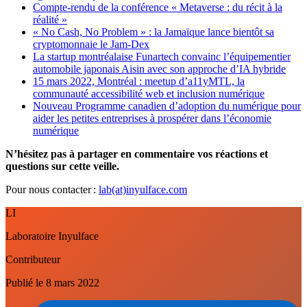
Compte-rendu de la conférence « Metaverse : du récit à la
réalité »
« No Cash, No Problem » : la Jamaïque lance bientôt sa
cryptomonnaie le Jam-Dex
La startup montréalaise Funartech convainc l’équipementier
automobile japonais Aisin avec son approche d’IA hybride
15 mars 2022, Montréal : meetup d’a11yMTL, la
communauté accessibilité web et inclusion numérique
Nouveau Programme canadien d’adoption du numérique pour
aider les petites entreprises à prospérer dans l’économie
numérique
N’hésitez pas à partager en commentaire vos réactions et
questions sur cette veille.
Pour nous contacter :
lab(at)inyulface.com
LI
Laboratoire Inyulface
Contributeur
Publié le
8 mars 2022