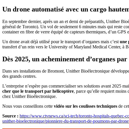
Un drone automatisé avec un cargo hautem
En septembre dernier, après un an et demi de préparatifs, Unither Bio
général de Toronto). Un vol de seulement 6 minutes mais qui reste co
container en fibre de verre équipé de capteurs thermiques, d’un GPS e
Un drone avait déjà utilisé pour le transport d’organes mais c’est
une 
transfert d’un rein vers le University of Maryland Medical Center, à B
Dès 2025, un acheminement d’organes par
Dans ses installations de Bromont, Unither Bioélectronique développe
des grands centres.
L’entreprise n’espère pas commercialiser ses solutions avant 2025 mais m
cher que le transport par hélicoptère
, parce qu’elle requiert moins
chez Unither Bioélectronique.
Nous vous conseillons cette
vidéo sur les coulisses techniques
de cet
Source :
https://www.ctvnews.ca/sci-tech/toronto-hospitals-quebec-
unither-bioelectronique/pionniere-du-transport-de-poumons-par-dron