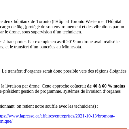
e deux hôpitaux de Toronto (l'Hôpital Toronto Western et l'Hôpital
cargo de 6kg (protégé de son environnement et des vibrations par un
r le drone, sous supervision d’un technicien.
es à transporter. Par exemple en avril 2019 un drone avait réalisé le
s, et le transfert d’un pancréas au Minnesota.
 Le transfert d’organes serait donc possible vers des régions éloignées
e la livraison par drone. Cette approche coûterait
de 40 à 60 % moins
ice-président gestion de programme, systèmes de livraison d’organes
nnant, on retient notre souffle avec les techniciens) :
ttps://www.lapresse.ca/affaires/entreprises/2021-10-13/bromont-
onique/