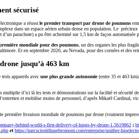
ent sécurisé
électronique a réussi
le premier transport par drone de poumons
entr
mplexe dans un espace aérien urbain dense en population. Le précieux 
t d’un parachute) a pu être acheminé sur 1,5 km de façon automatisée pa
première mondiale pour des poumons
, un des organes les plus fragil
altimore. Et en septembre 2020, au Nevada, pour des cornées et des rein
 drone jusqu’à 463 km
 trois appareils avec
une plus grande autonomie
(entre 35 et 463 km).
ultiplie d’ici là les tests et démonstrations sur la facilité et sécurité d
 d’entretien et mobilise moins de personnel, d’après Mikaël Cardinal, v
te première livraison mondiale de poumons par drone (vraiment impressio
company-behind-world-s-first-delivery-of-lungs-by-drone-1.5619862
;
h
e.php
et
https://parcscientifiquebromont.com/entreprise/unither-bioelectr