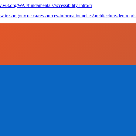
.w3.org/WAI/fundamentals/accessibility-intro/fr
w.tresor.gouv.qc.ca/ressources-informationnelles/architecture-dentrepr