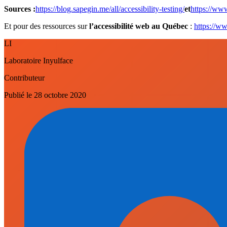
Sources :
https://blog.sapegin.me/all/accessibility-testing/
et
https://www
Et pour des ressources sur
l’accessibilité web au Québec
:
https://ww
LI
Laboratoire Inyulface
Contributeur
Publié le
28 octobre 2020