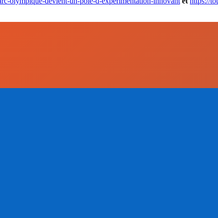
-parc-olympique-devient-un-pole-d-experimentation-innovant
et
https://