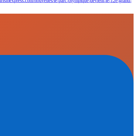
tourismexpress.com/nouvelles/le-parc-olympique-devient-le-12e-grand-