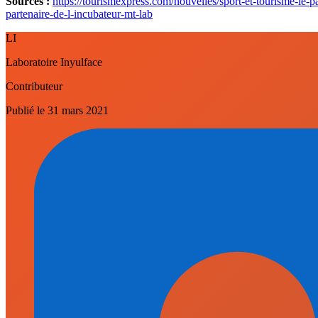
Sources :
https://tourismexpress.com/nouvelles/sport-et-tourisme-le
partenaire-de-l-incubateur-mt-lab
LI
Laboratoire Inyulface
Contributeur
Publié le
31 mars 2021