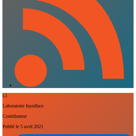
LI
Laboratoire Inyulface
Contributeur
Publié le
5 avril 2021