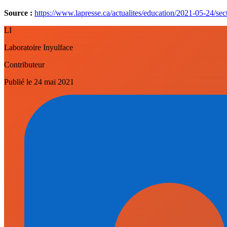
Source :
https://www.lapresse.ca/actualites/education/2021-05-24/sect
LI
Laboratoire Inyulface
Contributeur
Publié le
24 mai 2021