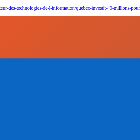
eur-des-technologies-de-l-information/quebec-investit-40-millions-pour