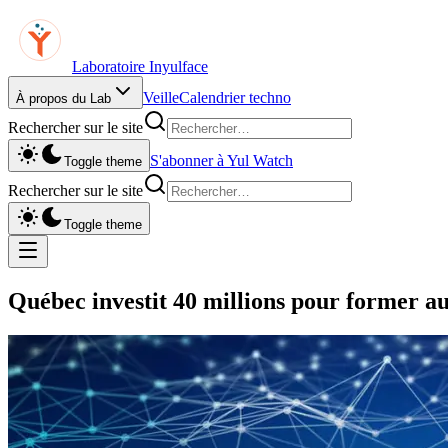
Laboratoire Inyulface
Veille
Calendrier techno
À propos du Lab
Rechercher sur le site
S'abonner à Yul Watch
Toggle theme
Rechercher sur le site
Toggle theme
Québec investit 40 millions pour former a