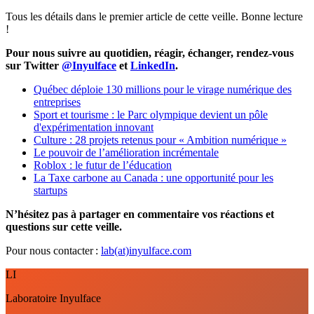
Tous les détails dans le premier article de cette veille. Bonne lecture
!
Pour nous suivre au quotidien, réagir, échanger, rendez-vous
sur Twitter
@Inyulface
et
LinkedIn
.
Québec déploie 130 millions pour le virage numérique des
entreprises
Sport et tourisme : le Parc olympique devient un pôle
d'expérimentation innovant
Culture : 28 projets retenus pour « Ambition numérique »
Le pouvoir de l’amélioration incrémentale
Roblox : le futur de l’éducation
La Taxe carbone au Canada : une opportunité pour les
startups
N’hésitez pas à partager en commentaire vos réactions et
questions sur cette veille.
Pour nous contacter :
lab(at)inyulface.com
LI
Laboratoire Inyulface