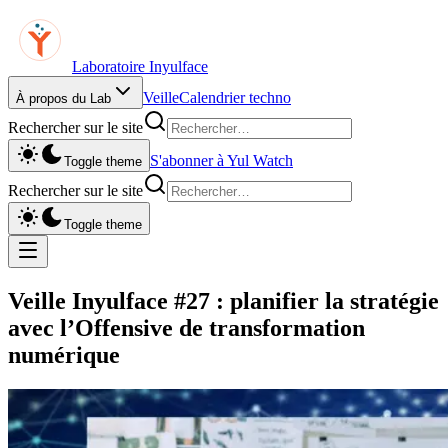
Laboratoire Inyulface
Veille
Calendrier techno
À propos du Lab
Rechercher sur le site
S'abonner à Yul Watch
Toggle theme
Rechercher sur le site
Toggle theme
Veille Inyulface #27 : planifier la stratégie
avec l’Offensive de transformation
numérique