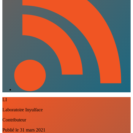
LI
Laboratoire Inyulface
Contributeur
Publié le
31 mars 2021