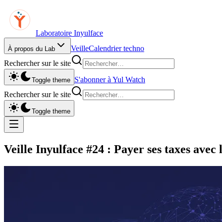
Laboratoire Inyulface
Veille
Calendrier techno
À propos du Lab
Rechercher sur le site
S'abonner à Yul Watch
Toggle theme
Rechercher sur le site
Toggle theme
Veille Inyulface #24 : Payer ses taxes avec