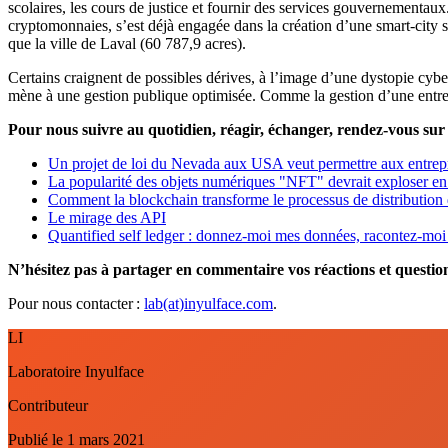
scolaires, les cours de justice et fournir des services gouvernementau
cryptomonnaies, s’est déjà engagée dans la création d’une smart-city su
que la ville de Laval (60 787,9 acres).
Certains craignent de possibles dérives, à l’image d’une dystopie cyb
mène à une gestion publique optimisée. Comme la gestion d’une entrep
Pour nous suivre au quotidien, réagir, échanger, rendez-vous sur
Un projet de loi du Nevada aux USA veut permettre aux entrep
La popularité des objets numériques "NFT" devrait exploser e
Comment la blockchain transforme le processus de distribution
Le mirage des API
Quantified self ledger : donnez-moi mes données, racontez-moi 
N’hésitez pas à partager en commentaire vos réactions et questions
Pour nous contacter :
lab(at)inyulface.com
.
LI
Laboratoire Inyulface
Contributeur
Publié le
1 mars 2021