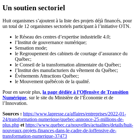
Un soutien sectoriel
Huit organismes s’ajoutent à la liste des projets déjà financés, pour
un total de 12 organismes sectoriels participant à l’initiative OTN.
le Réseau des centres d’expertise industrielle 4.0;
l’Institut de gouvernance numérique;
Sensation mode;
le Regroupement des cabinets de courtage d’assurance du
Québec;
le Conseil de la transformation alimentaire du Québec;
l’Institut des manufacturiers du vêtement du Québec;
Événements Attractions Québec;
le Mouvement québécois de la qualité.
Pour en savoir plus,
la page dédiée à l’Offensive de Transition
Numérique
, sur le site du Ministère de l’Économie et de
l’Innovation.
Sources :
https://www.lapresse.ca/affaires/entreprises/2022-01-
24/transformation-numerique/quebec-annonce-25-millions-de-
plus.php
et
https://www.quebec.ca/nouvelles/actualites/details/huit-
nouveaux-projets-finances-dans-le-cadre-de-loffensive-de-
transformation-numerique-37473