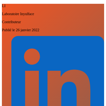
LI
Laboratoire Inyulface
Contributeur
Publié le
26 janvier 2022