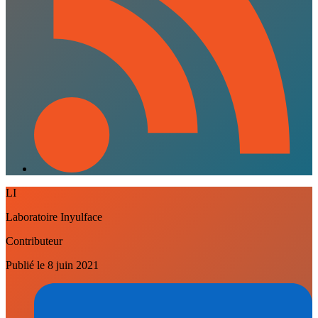
LI
Laboratoire Inyulface
Contributeur
Publié le
8 juin 2021