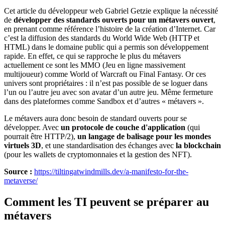
Cet article du développeur web Gabriel Getzie explique la nécessité
de
développer des standards ouverts pour un métavers ouvert
,
en prenant comme référence l’histoire de la création d’Internet. Car
c’est la diffusion des standards du World Wide Web (HTTP et
HTML) dans le domaine public qui a permis son développement
rapide. En effet, ce qui se rapproche le plus du métavers
actuellement ce sont les MMO (Jeu en ligne massivement
multijoueur) comme World of Warcraft ou Final Fantasy. Or ces
univers sont propriétaires : il n’est pas possible de se loguer dans
l’un ou l’autre jeu avec son avatar d’un autre jeu. Même fermeture
dans des plateformes comme Sandbox et d’autres « métavers ».
Le métavers aura donc besoin de standard ouverts pour se
développer. Avec
un protocole de couche d'application
(qui
pourrait être HTTP/2),
un langage de balisage pour les mondes
virtuels 3D
, et une standardisation des échanges avec
la blockchain
(pour les wallets de cryptomonnaies et la gestion des NFT).
Source :
https://tiltingatwindmills.dev/a-manifesto-for-the-
metaverse/
Comment les TI peuvent se préparer au
métavers