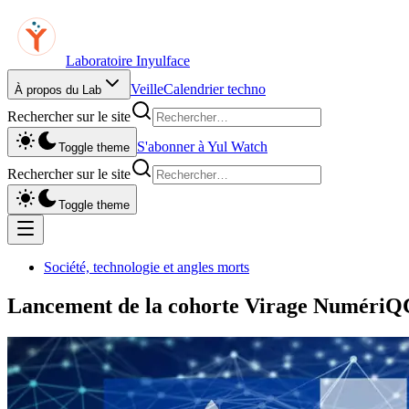
Laboratoire Inyulface
Veille
Calendrier techno
À propos du Lab
Rechercher sur le site
S'abonner à Yul Watch
Toggle theme
Rechercher sur le site
Toggle theme
Société, technologie et angles morts
Lancement de la cohorte Virage NumériQC 