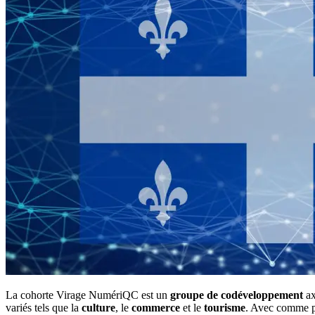
La cohorte Virage NumériQC est un
groupe de codéveloppement
ax
variés tels que la
culture
, le
commerce
et le
tourisme
. Avec comme pri