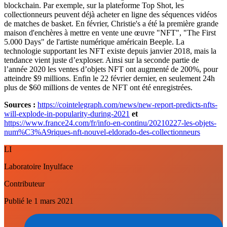
blockchain. Par exemple, sur la plateforme Top Shot, les
collectionneurs peuvent déjà acheter en ligne des séquences vidéos
de matches de basket. En février, Christie's a été la première grande
maison d'enchères à mettre en vente une œuvre "NFT", "The First
5.000 Days" de l'artiste numérique américain Beeple. La
technologie supportant les NFT existe depuis janvier 2018, mais la
tendance vient juste d’exploser. Ainsi sur la seconde partie de
l’année 2020 les ventes d’objets NFT ont augmenté de 200%, pour
atteindre $9 millions. Enfin le 22 février dernier, en seulement 24h
plus de $60 millions de ventes de NFT ont été enregistrées.
Sources :
https://cointelegraph.com/news/new-report-predicts-nfts-
will-explode-in-popularity-during-2021
et
https://www.france24.com/fr/info-en-continu/20210227-les-objets-
num%C3%A9riques-nft-nouvel-eldorado-des-collectionneurs
LI
Laboratoire Inyulface
Contributeur
Publié le
1 mars 2021