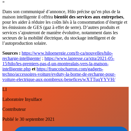
»
Dans son communiqué d’annonce, Hilo précise qu’en plus de la
maison intelligente il offrira
bientôt des services aux entreprises
,
pour les aider à réduire les coûts liés à la consommation d’énergie et
les émissions de GES (gaz à effet de serre). D’autres produits et
services s’ajouteront de manière évolutive, notamment dans les
secteurs de la mobilité électrique, du stockage intelligent et de
l’autoproduction solaire.
Sources :
https://www.hiloenergie.com/fr-ca/nouvelles/hilo-
recharge-intelligente/
;
https://www.lapresse.ca/xtra/2021-05-
15/hilo/les-premiers-pas-d-un-montrealais-vers-la-maison-
intelligente.php
et
https://francoischarron.com/gadgets-
techno/accessoires-voiture/evduty-la-borne-de-recharge-pour-
voiture-electrique-aux-nombreux-benefices/wXTTuqYYVH/
LI
Laboratoire Inyulface
Contributeur
Publié le
30 septembre 2021