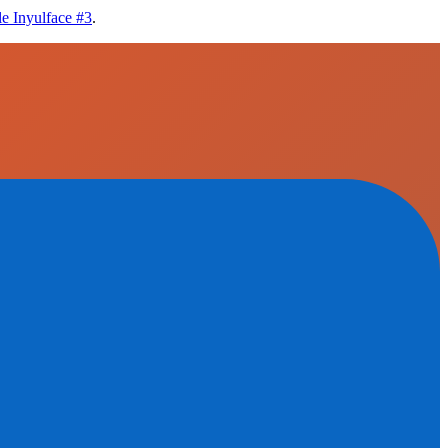
lle Inyulface #3
.