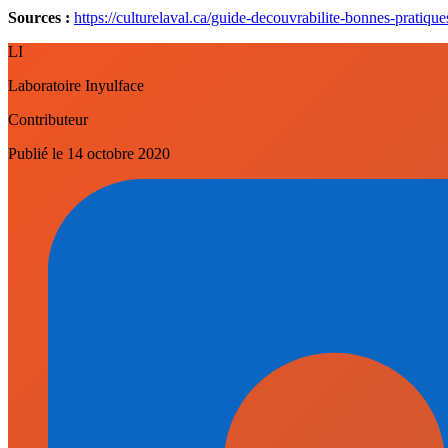
Sources :
https://culturelaval.ca/guide-decouvrabilite-bonnes-pratique
LI
Laboratoire Inyulface
Contributeur
Publié le
14 octobre 2020