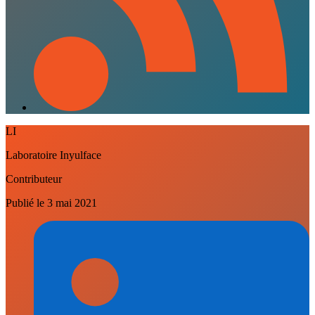
LI
Laboratoire Inyulface
Contributeur
Publié le
3 mai 2021