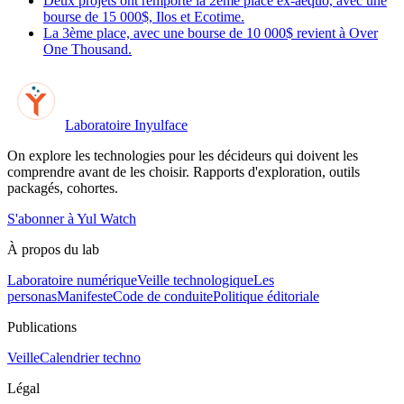
Deux projets ont remporté la 2ème place ex-aequo, avec une
bourse de 15 000$, Ilos et Ecotime.
La 3ème place, avec une bourse de 10 000$ revient à Over
One Thousand.
Laboratoire Inyulface
On explore les technologies pour les décideurs qui doivent les
comprendre avant de les choisir. Rapports d'exploration, outils
packagés, cohortes.
S'abonner à Yul Watch
À propos du lab
Laboratoire numérique
Veille technologique
Les
personas
Manifeste
Code de conduite
Politique éditoriale
Publications
Veille
Calendrier techno
Légal