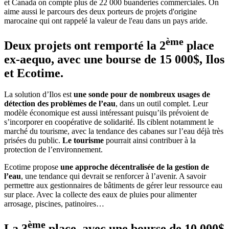
et Canada on compte plus de 22 000 buanderies commerciales. On
aime aussi le parcours des deux porteurs de projets d'origine
marocaine qui ont rappelé la valeur de l'eau dans un pays aride.
ème
Deux projets ont remporté la 2
place
ex-aequo, avec une bourse de 15 000$, Ilos
et Ecotime.
La solution d’Ilos est
une sonde pour de nombreux usages de
détection des problèmes de l’eau
, dans un outil complet. Leur
modèle économique est aussi intéressant puisqu’ils prévoient de
s’incorporer en coopérative de solidarité. Ils ciblent notamment le
marché du tourisme, avec la tendance des cabanes sur l’eau déjà très
prisées du public.
Le tourisme
pourrait ainsi contribuer à la
protection de l’environnement.
Ecotime propose
une approche décentralisée de la gestion de
l’eau
, une tendance qui devrait se renforcer à l’avenir. A savoir
permettre aux gestionnaires de bâtiments de gérer leur ressource eau
sur place. Avec la collecte des eaux de pluies pour alimenter
arrosage, piscines, patinoires…
ème
La 3
place, avec une bourse de 10 000$