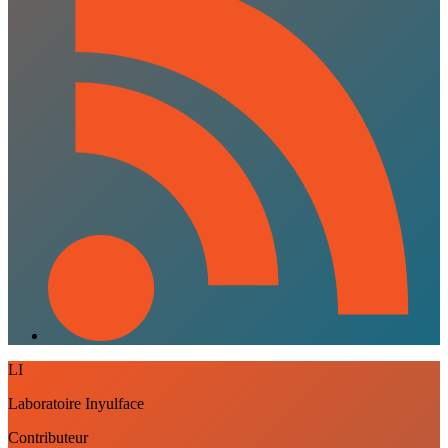
LI
Laboratoire Inyulface
Contributeur