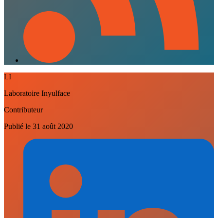
LI
Laboratoire Inyulface
Contributeur
Publié le
31 août 2020