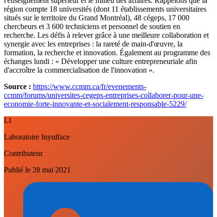
l'enseignement supérieur et le milieu des affaires. Rappelons que la
région compte 18 universités (dont 11 établissements universitaires
situés sur le territoire du Grand Montréal), 48 cégeps, 17 000
chercheurs et 3 600 techniciens et personnel de soutien en
recherche. Les défis à relever grâce à une meilleure collaboration et
synergie avec les entreprises : la rareté de main-d'œuvre, la
formation, la recherche et innovation. Également au programme des
échanges lundi : « Développer une culture entrepreneuriale afin
d'accroître la commercialisation de l'innovation ».
Source :
https://www.ccmm.ca/fr/evenements-
ccmm/forums/universites-cegeps-entreprises-collaborer-pour-une-
economie-forte-innovante-et-socialement-responsable-5229/
LI
Laboratoire Inyulface
Contributeur
Publié le
28 mai 2021