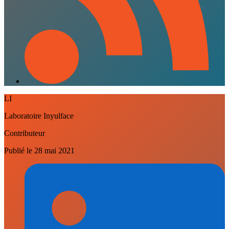
LI
Laboratoire Inyulface
Contributeur
Publié le
28 mai 2021