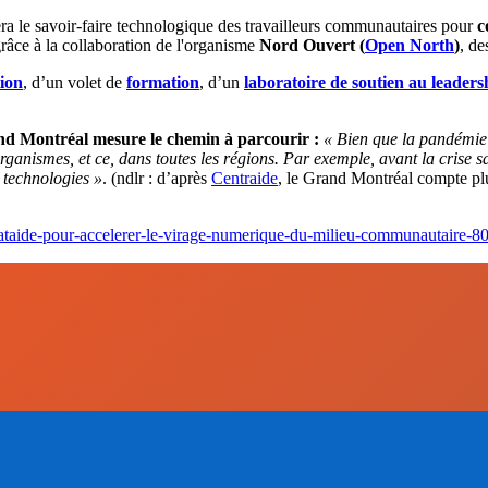
 le savoir-faire technologique des travailleurs communautaires pour
c
grâce à la collaboration de l'organisme
Nord Ouvert (
Open North
)
, de
tion
, d’un volet de
formation
, d’un
laboratoire de soutien au leaders
nd Montréal mesure le chemin à parcourir :
« Bien que la pandémie a
organismes, et ce, dans toutes les régions. Par exemple, avant la cris
 technologies »
. (ndlr : d’après
Centraide
, le Grand Montréal compte plu
dataide-pour-accelerer-le-virage-numerique-du-milieu-communautaire-