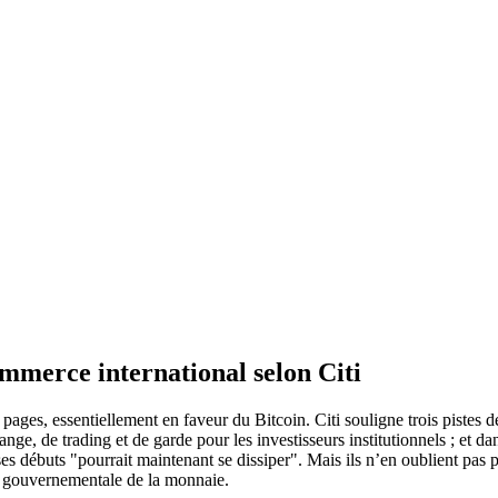
ommerce international selon Citi
7 pages, essentiellement en faveur du Bitcoin. Citi souligne trois piste
hange, de trading et de garde pour les investisseurs institutionnels ; et 
 à ses débuts "pourrait maintenant se dissiper". Mais ils n’en oublient pa
ion gouvernementale de la monnaie.