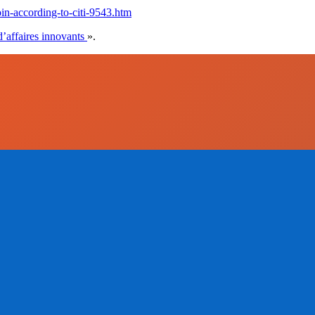
oin-according-to-citi-9543.htm
’affaires innovants
».