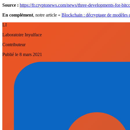
Source :
https://fr.cryptonews.com/news/three-developments-for-bitc
En complément
, notre article «
Blockchain : décryptage de modèles d
LI
Laboratoire Inyulface
Contributeur
Publié le
8 mars 2021