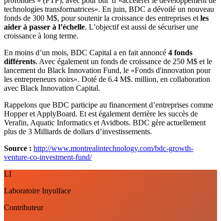
profondes » (FTP), avec pour but d’«accélérer le développement de
technologies transformatrices». En juin, BDC a dévoilé un nouveau
fonds de 300 M$, pour soutenir la croissance des entreprises et
les
aider à passer à l’échelle
. L’objectif est aussi de sécuriser une
croissance à long terme.
En moins d’un mois, BDC Capital a en fait annoncé
4 fonds
différents
. Avec également un fonds de croissance de 250 M$ et le
lancement du Black Innovation Fund, le «Fonds d'innovation pour
les entrepreneurs noirs». Doté de 6.4 M$. million, en collaboration
avec Black Innovation Capital.
Rappelons que BDC participe au financement d’entreprises comme
Hopper et ApplyBoard. Et est également derrière les succès de
Verafin, Aquatic Informatics et Avidbots. BDC gère actuellement
plus de 3 Milliards de dollars d’investissements.
Source :
http://www.montrealintechnology.com/bdc-growth-
venture-co-investment-fund/
LI
Laboratoire Inyulface
Contributeur