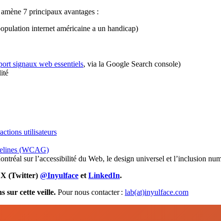
té amène 7 principaux avantages :
population internet américaine a un handicap)
port signaux web essentiels
, via la Google Search console)
ité
ctions utilisateurs
uidelines (WCAG)
ntréal sur l’accessibilité du Web, le design universel et l’inclusion nu
 X (Twitter)
@Inyulface
et
LinkedIn
.
 sur cette veille.
Pour nous contacter :
lab(at)inyulface.com