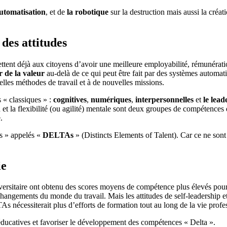
utomatisation
, et de
la robotique
sur la destruction mais aussi la créa
des attitudes
tent déjà aux citoyens d’avoir une meilleure employabilité, rémunération
r de la valeur
au-delà de ce qui peut être fait par des systèmes automat
lles méthodes de travail et à de nouvelles missions.
 « classiques » :
cognitives
,
numériques
,
interpersonnelles
et
le lea
t la flexibilité (ou agilité) mentale sont deux groupes de compétences 
.
s » appelés «
DELTAs
» (Distincts Elements of Talent). Car ce ne so
ie
niversitaire ont obtenu des scores moyens de compétence plus élevés pour
angements du monde du travail. Mais les attitudes de self-leadership et
 nécessiterait plus d’efforts de formation tout au long de la vie profe
ducatives et favoriser le développement des compétences « Delta ».