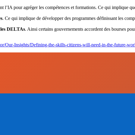
t l’IA pour agréger les compétences et formations. Ce qui implique qu
es
. Ce qui implique de développer des programmes définissant les compét
r les DELTAs
. Ainsi certains gouvernements accordent des bourses pour
r/Our-Insights/Defining-the-skills-citizens-will-need-in-the-future-wo