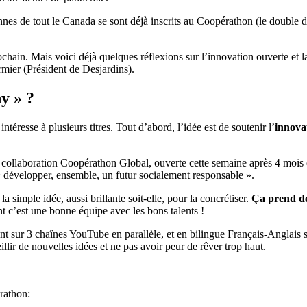
ennes de tout le Canada se sont déjà inscrits au Coopérathon (le double 
ain. Mais voici déjà quelques réflexions sur l’innovation ouverte et la 
er (Président de Desjardins).
y » ?
éresse à plusieurs titres. Tout d’abord, l’idée est de soutenir l’
innova
collaboration Coopérathon Global, ouverte cette semaine après 4 mois 
 « développer, ensemble, un futur socialement responsable ».
a simple idée, aussi brillante soit-elle, pour la concrétiser.
Ça prend de
nt c’est une bonne équipe avec les bons talents !
 sur 3 chaînes YouTube en parallèle, et en bilingue Français-Anglais sou
eillir de nouvelles idées et ne pas avoir peur de rêver trop haut.
rathon: