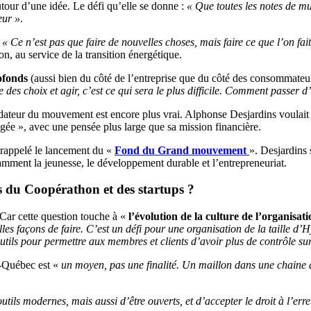
ur d’une idée. Le défi qu’elle se donne :
« Que toutes les notes de mu
eur »
.
:
« Ce n’est pas que faire de nouvelles choses, mais faire ce que l’on fa
, au service de la transition énergétique.
ofonds
(aussi bien du côté de l’entreprise que du côté des consommateurs)
re des choix et agir, c’est ce qui sera le plus difficile. Comment passer
fondateur du mouvement est encore plus vrai. Alphonse Desjardins voulai
agée », avec une pensée plus large que sa mission financière.
 rappelé le lancement du «
Fond du Grand mouvement
». Desjardins 
tamment la jeunesse, le développement durable et l’entrepreneuriat.
s du Coopérathon et des startups ?
Car cette question touche à «
l’évolution de la culture de l’organisat
elles façons de faire. C’est un défi pour une organisation de la taille
outils pour permettre aux membres et clients d’avoir plus de contrôle sur
o-Québec est «
un moyen, pas une finalité. Un maillon dans une chaine 
utils modernes, mais aussi d’être ouverts, et d’accepter le droit à l’erre