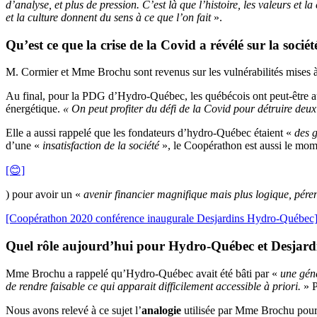
d’analyse, et plus de pression. C’est là que l’histoire, les valeurs et
et la culture donnent du sens à ce que l’on fait
».
Qu’est ce que la crise de la Covid a révélé sur la socié
M. Cormier et Mme Brochu sont revenus sur les vulnérabilités mises à jour
Au final, pour la PDG d’Hydro-Québec, les québécois ont peut-être aus
énergétique.
« On peut profiter du défi de la Covid pour détruire deux c
Elle a aussi rappelé que les fondateurs d’hydro-Québec étaient «
des g
d’une «
insatisfaction de la société
», le Coopérathon est aussi le mom
[😊]
) pour avoir un «
avenir financier magnifique mais plus logique, péren
[Coopérathon 2020 conférence inaugurale Desjardins Hydro-Québec
Quel rôle aujourd’hui pour Hydro-Québec et Desjardins
Mme Brochu a rappelé qu’Hydro-Québec avait été bâti par «
une géné
de rendre faisable ce qui apparait difficilement accessible à priori.
» P
Nous avons relevé à ce sujet l’
analogie
utilisée par Mme Brochu pour p