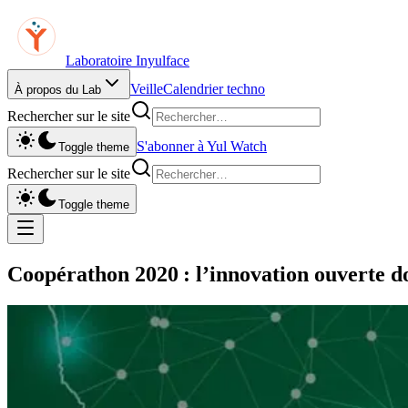
Laboratoire Inyulface
Veille
Calendrier techno
À propos du Lab
Rechercher sur le site
S'abonner à Yul Watch
Toggle theme
Rechercher sur le site
Toggle theme
Coopérathon 2020 : l’innovation ouverte d