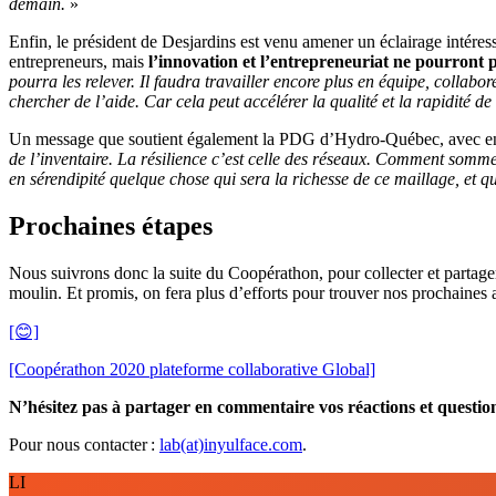
demain.
»
Enfin, le président de Desjardins est venu amener un éclairage intéressa
entrepreneurs, mais
l’innovation et l’entrepreneuriat ne pourront p
pourra les relever. Il faudra travailler encore plus en équipe, collabo
chercher de l’aide. Car cela peut accélérer la qualité et la rapidité de 
Un message que soutient également la PDG d’Hydro-Québec, avec enc
de l’inventaire. La résilience c’est celle des réseaux. Comment sommes
en sérendipité quelque chose qui sera la richesse de ce maillage, et qu
Prochaines étapes
Nous suivrons donc la suite du Coopérathon, pour collecter et partage
moulin. Et promis, on fera plus d’efforts pour trouver nos prochaines 
[😊]
[Coopérathon 2020 plateforme collaborative Global]
N’hésitez pas à partager en commentaire vos réactions et questions
Pour nous contacter :
lab(at)inyulface.com
.
LI