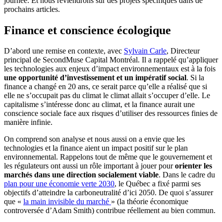
journée. Et nous reviendrons sur des projets spécifiques dans de
prochains articles.
Finance et conscience écologique
D’abord une remise en contexte, avec
Sylvain Carle
, Directeur
principal de SecondMuse Capital Montréal. Il a rappelé qu’appliquer
les technologies aux enjeux d’impact environnementaux est à la fois
une opportunité d’investissement et un impératif social
. Si la
finance a changé en 20 ans, ce serait parce qu’elle a réalisé que si
elle ne s’occupait pas du climat le climat allait s’occuper d’elle. Le
capitalisme s’intéresse donc au climat, et la finance aurait une
conscience sociale face aux risques d’utiliser des ressources finies de
manière infinie.
On comprend son analyse et nous aussi on a envie que les
technologies et la finance aient un impact positif sur le plan
environnemental. Rappelons tout de même que le gouvernement et
les régulateurs ont aussi un rôle important à jouer pour
orienter les
marchés dans une direction socialement viable
. Dans le cadre du
plan pour une économie verte 2030
, le Québec a fixé parmi ses
objectifs d’atteindre la carboneutralité d’ici 2050. De quoi s’assurer
que «
la main invisible du marché
» (la théorie économique
controversée d’Adam Smith) contribue réellement au bien commun.